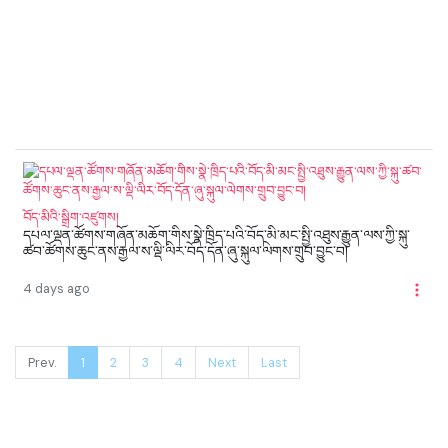
བོད་མིའི་སྒྲིག་འཛུགས།
དཔལ་ལྡན་ཚོགས་གཞོན་མཆོག་གིས་སྣེ་ཁྲིད་པའི་བོད་མི་མང་སྤྱི་འཐུས་རྒྱུན་ལས་ཀྱི་སྐུ་
ཚབ་ཚོགས་ཆུང་ནས་རྒྱལ་ས་ལྡི་ལིར་བོད་དོན་ཞུ་སྐུལ་ལེགས་གྲུབ་བྱུང་བ།
4 days ago
Prev.
1
2
3
4
Next
Last