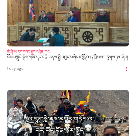
ཨེ་ཤེ་ཡ་རང་དབང་རླུང་འཕྲིན་ཁང་
འོས་བསྡུའི་སྒྲིག་གཞི་དང་འབྲེལ་ནས་སྤྱི་འཐུས་བཞེངས་ཕྱོཊ་ཐད་ཁྲིམས་གཏུགས་ཉན་ཞིབ།
1 day ago