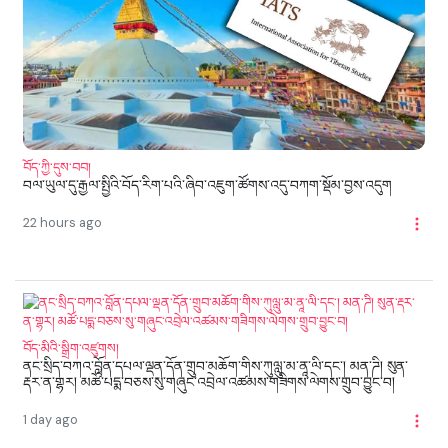
བོད་ཀྱི་དུས་བབ།
བལ་ཡུལ་དུ་རྒྱལ་སྤྱིའི་བོད་རིག་པའི་ཞིབ་འཇུག་ཚོགས་འདུ་བཀག་སྡོམ་བྱས་འདུག
22 hours ago
བོད་མིའི་སྒྲིག་འཛུགས།
ནང་སྲིད་བཀའ་བློན་དཔལ་ལྡན་དོན་གྲུབ་མཆོག་གིས་ཀུལླུ་མ་ནཱ་ལི་དང་། མན་ཌི། སུན་
རྡར་ན་གྷར། མཚོ་པདྨ་བཅས་སུ་གཞུང་འབྲེལ་འཚམས་གཟིགས་ལེགས་གྲུབ་བྱུང་བ།
1 day ago