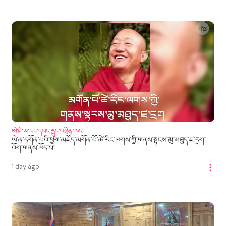
ཨེ་ཤེ་ཡ་རང་དབང་རླུང་འཕྲིན་ཁང་
ཡེ་ན་དགོན་པའི་ཕྱག་མཛོད་མགོན་པོ་ཚེ་རིང་ལགས་ཀྱི་གནས་སྟངས་མུ་མཐུད་ཛ་དྲག་
འོག་གནས་ཡོད་པ།
1 day ago