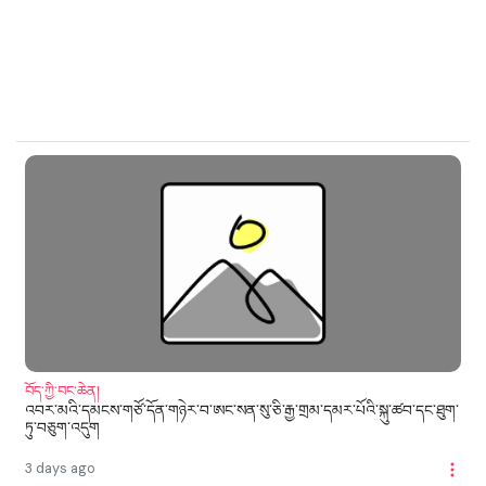
བོད་ཀྱི་བང་ཆེན།
འབར་མའི་དམངས་གཙོ་དོན་གཉེར་བ་ཨང་སན་སུ་ཅི་རྒྱ་གྲམ་དམར་པོའི་སྐུ་ཚབ་དང་ཐུག་
ཏུ་བཅུག་འདུག
3 days ago