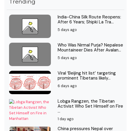
Trending
India-China Silk Route Reopens:
After 6 Years; Shipki La Tra...
5 days ago
Who Was Nirmal Purja? Nepalese
Mountaineer Dies After Avalan...
5 days ago
Viral ‘Beijing hit list’ targeting
prominent Tibetans likely...
6 days ago
Lobga Rangzen, the Tibetan
Activist Who Set Himself on Fire
...
1 day ago
China pressures Nepal over