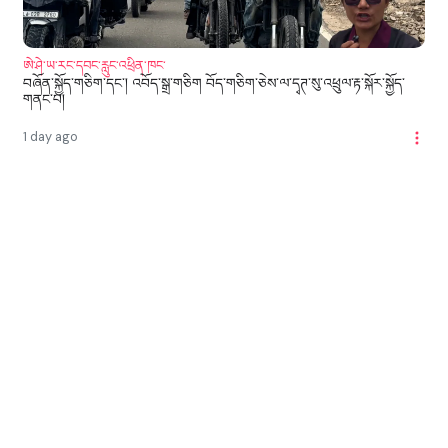
ཨེ་ཤེ་ཡ་རང་དབང་རླུང་འཕྲིན་ཁང་
བཞོན་སྐྱོད་གཅིག་དང་། འབོད་སྒྲ་གཅིག བོད་གཅིག་ཅེས་ལ་དྭཊ་སུ་འཕྲུལ་རྟ་སྐོར་སྐྱོད་
གནང་པ།
1 day ago