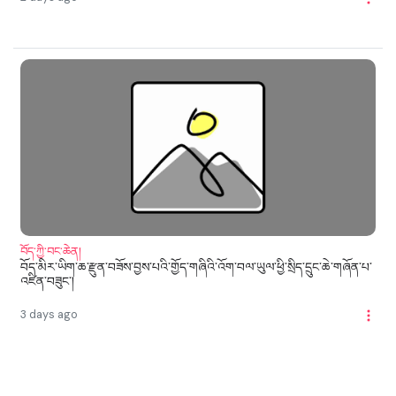
བོད་ཀྱི་བང་ཆེན།
བོད་མིར་ཡིག་ཆ་རྫུན་བཟོས་བྱས་པའི་གྱོད་གཞིའི་འོག་བལ་ཡུལ་ཕྱི་སྲིད་དྲུང་ཆེ་གཞོན་པ་
འཛིན་བཟུང་།
3 days ago