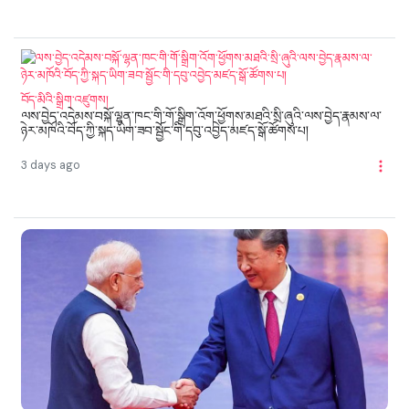
བོད་མིའི་སྒྲིག་འཛུགས།
ལས་བྱེད་འདེམས་བསྐོ་ལྷན་ཁང་གི་གོ་སྒྲིག་འོག་ཕྱོགས་མཐའི་སྲི་ཞུའི་ལས་བྱེད་རྣམས་ལ་
ཉེར་མཁོའི་བོད་ཀྱི་སྐད་ཡིག་ཟབ་སྦྱོང་གི་དབུ་འབྱེད་མཛད་སྒོ་ཚོགས་པ།
3 days ago