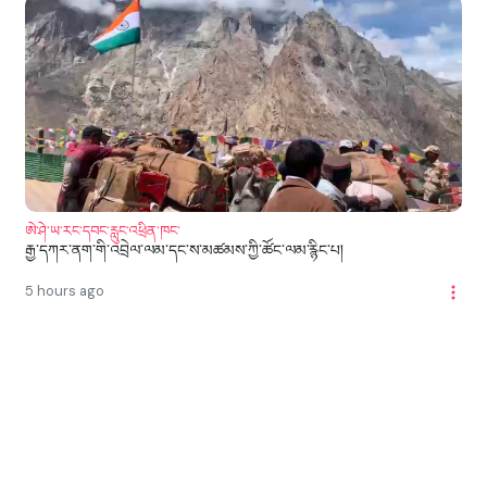
ཨེ་ཤེ་ཡ་རང་དབང་རླུང་འཕྲིན་ཁང་
རྒྱ་དཀར་ནག་གི་འབྲེལ་ལམ་དང་ས་མཚམས་ཀྱི་ཚོང་ལམ་རྙིང་པ།
5 hours ago