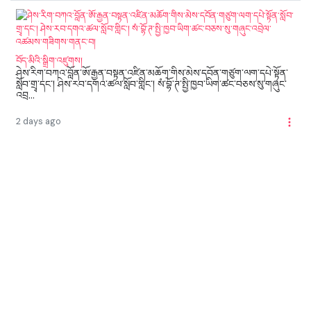
བོད་མིའི་སྒྲིག་འཛུགས།
ཤེས་རིག་བཀའ་བློན་ཨོ་རྒྱན་བསྟན་འཛིན་མཆོག་གིས་མེས་དབོན་གཙུག་ལག་དཔེ་སྟོན་
སློབ་གྲྭ་དང་། ཤེས་རབ་དགའ་ཚལ་སློབ་གླིང་། སཾ་བྷོ་ཊ་སྤྱི་ཁྱབ་ཡིག་ཚང་བཅས་སུ་གཞུང་
འབྲ...
2 days ago