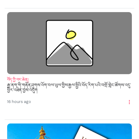
བོད་ཀྱི་བང་ཆེན།
རྒྱ་ནག་གི་གནོན་ཤུགས་འོག་བལ་ཡུལ་གྱིས་རྒྱལ་སྤྱིའི་བོད་རིག་པའི་བགྲོ་གླེང་ཚོགས་འདུ་
ཕྱིར་འཐེན་བྱས་འདུག
16 hours ago