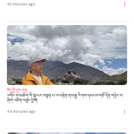
42 minutes ago
བོད་ཀྱི་དུས་བབ།
༧གོང་ས་མཆོག་གི་སྐུ་པར་བསྟན་པ་ལ་བརྟེན་ནས་རྒྱ་རིགས་དམངས་གཙོ་དོན་གཉེར་བ་
ཞིག་འཛིན་བཟུང་བྱས།
44 minutes ago