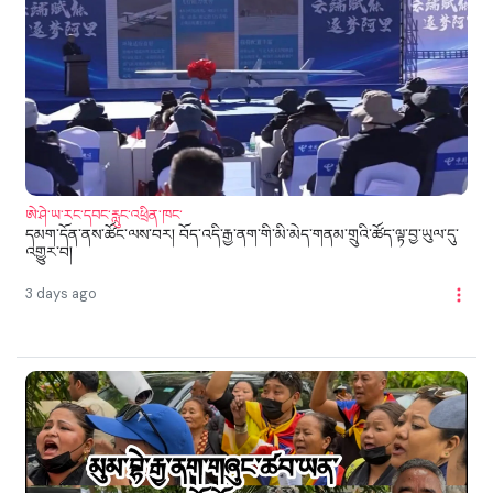
ཨེ་ཤེ་ཡ་རང་དབང་རླུང་འཕྲིན་ཁང་
དམག་དོན་ནས་ཚོང་ལས་བར། བོད་འདི་རྒྱ་ནག་གི་མི་མེད་གནམ་གྲུའི་ཚོད་ལྟ་བྱ་ཡུལ་དུ་
འགྱུར་བ།
3 days ago