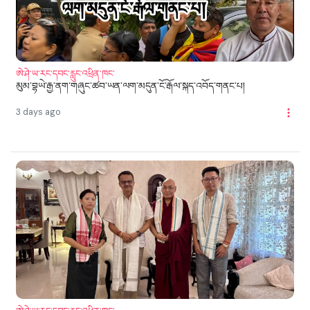
ཨེ་ཤེ་ཡ་རང་དབང་རླུང་འཕྲིན་ཁང་
མུམ་བྷཡེ་རྒྱ་ནག་གཞུང་ཚབ་ཡན་ལག་མདུན་ངོ་རྒོལ་སྐད་འབོད་གནང་པ།
3 days ago