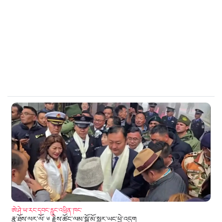
ཨེ་ཤེ་ཡ་རང་དབང་རླུང་འཕྲིན་ཁང་
རྣ་ཐོས་ལར་ལོ་ ༦ རྗེས་ཚོང་ལམ་སྒོ་མོ་སླར་ཡང་ཕྱེ་འདུག