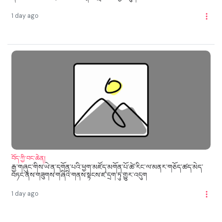
1 day ago
བོད་ཀྱི་བང་ཆེན།
རྒྱ་གཞུང་གིས་ཡེ་ན་དགོན་པའི་ཕྱག་མཛོད་མགོན་པོ་ཚེ་རིང་ལ་མནར་གཅོད་ཚད་མེད་
བཏང་ནས་གཟུགས་གཞིའི་གནས་སྟངས་ཛ་དྲག་ཏུ་གྱུར་འདུག
1 day ago