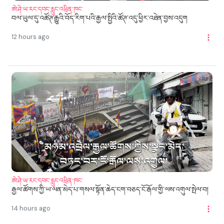
ཨེ་ཤེ་ཡ་རང་དབང་རླུང་འཕྲིན་ཁང་
བལ་ཡུལ་དུ་འཚོཊ་རྒྱུའི་བོད་རིག་པའི་རྒྱལ་སྤྱིའི་ཚོཊ་འདུ་ཕྱིར་འཐེན་བྱས་འདུག
12 hours ago
ཨེ་ཤེ་ཡ་རང་དབང་རླུང་འཕྲིན་ཁང་
རྒྱལ་ཚོགས་ཀྱི་ཡ་ལན་མེད་པ་གསལ་སྟོན་ཆེད་ངག་བཅད་ངོ་རྒོལ་གྱི་ལས་འགུལ་སྤེལ་བ།
14 hours ago