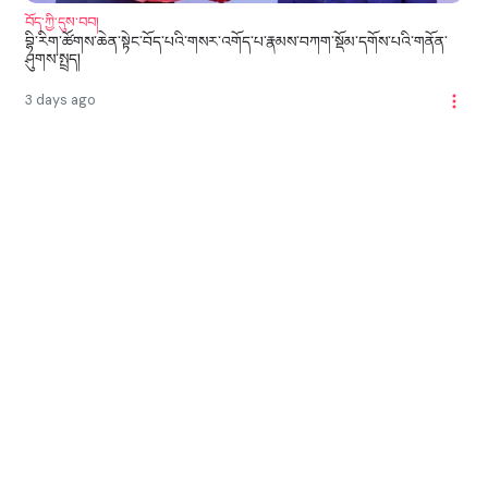
བོད་ཀྱི་དུས་བབ།
བྷི་རིག་ཚོགས་ཆེན་སྟེང་བོད་པའི་གསར་འགོད་པ་རྣམས་བཀག་སྡོམ་དགོས་པའི་གནོན་
ཤུགས་སྤྲད།
3 days ago