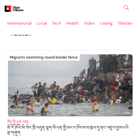
International
Local
Tech
Health
Video
Listing
Tibetan
C
Tibetan
བོད་ཀྱི་དུས་བབ།
མོ་རོ་ཁོའི་མི་སེར་ཁྲི་བདུན་ལྷག་སི་པན་གྱི་མངའ་ཁོངས་ས་ཁུལ་དུ་ནང་འཛུལ་བྱས་པའི་
སྔ་གཞུག