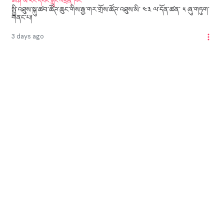
ཨེ་ཤེ་ཡ་རང་དབང་རླུང་འཕྲིན་ཁང་
སྤྱི་འཐུས་སྐུ་ཚབ་ཚོཊ་ཆུང་གིས་རྒྱ་གར་གྲོས་ཚོཊ་འཐུས་མི་ ༤༣ ལ་དོན་ཚན་ ༥ ཞུ་གཏུག་
གནང་པ།
3 days ago