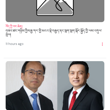
བོད་ཀྱི་བང་ཆེན།
བཟའ་ཚང་གཉིས་ཀྱིས་རྒྱ་གར་གྱི་མངའ་སྡེ་བརྒྱད་ནང་སྦག་སྦག་སྐོར་སྐྱོད་ཀྱི་ལས་འགུལ་
སྤེལ།
11 hours ago