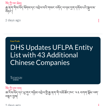
བོད་ཀྱི་བང་ཆེན།
རྒྱ་ནག་གིས་བོད་སོགས་དང་འབྲེལ་བའི་གསར་འགོད་ལ་དམ་དྲག་དགོས་པའི་སྐུལ་མ་
བཏང་།
2 days ago
བོད་ཀྱི་དུས་བབ།
ཨ་རིས་བོད་དང་ཡུ་གུར་གཉིས་འབྲེལ་གྱི་རྒྱ་ནག་གི་བཟོ་ཚོང་ཁང་ ༤༣ བཀག་སྡོམ་ལག་
བསྟར་བྱས།
2 days ago